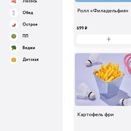
Лосось
Ролл «Филадельфия»
Обед
Острое
699
i
ПП
Веджи
Детская
Картофель фри