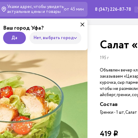
Укажи адрес, чтобы увидеть
от 45 мин
8 (347) 226-87-78
актуальные
цены и товары
Ваш город Уфа?
Да
Нет, выбрать город
Салат 
195 г
Объявлен вечер кл
заказываем «Цезар
курочка, сыр парм
чтобы не размякли.
айсберг, гренки, со
Состав
Гренки - 1 шт, Салат
419
i