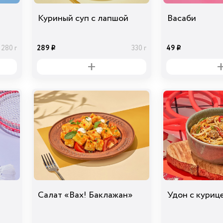
Куриный суп с лапшой
Васаби
289
49
280 г
330 г
i
i
Салат «Вах! Баклажан»
Удон с куриц