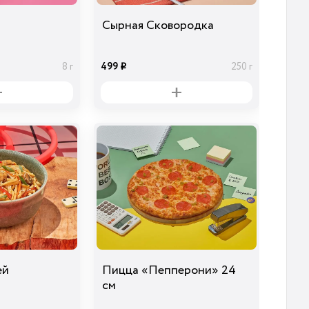
Сырная Сковородка
499
8 г
250 г
i
ей
Пицца «Пепперони» 24
см