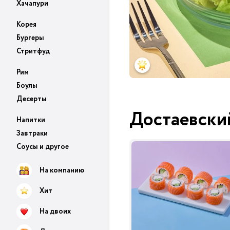
Хачапури
Корея
Бургеры
Стритфуд
Рим
Боулы
Десерты
Достаевски
Напитки
Завтраки
Соусы и другое
На компанию
Хит
На двоих