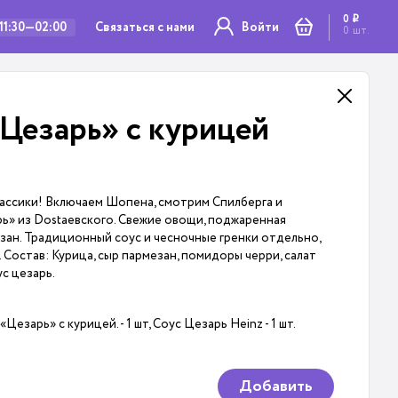
0
i
Связаться с нами
11:30—02:00
Войти
0
шт.
«Цезарь» с курицeй
ассики! Включаем Шопена, смотрим Спилберга и
ь» из Dostaевского. Свежие овощи, поджаренная
езан. Традиционный соус и чесночные гренки отдельно,
 Состав: Курица, сыр пармезан, помидоры черри, салат
ус цезарь.
 «Цезарь» с курицeй. - 1 шт, Соус Цезарь Heinz - 1 шт.
Добавить