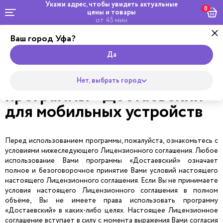
Укажи адрес, чтобы увидеть
актуальные
0
цены и товары
от 45 мин
Ваш город Уфа?
Да
Лицензионное соглашение
на использование
Нет, выбрать город
программы «Достаевский»
для мобильных устройств
Перед использованием программы, пожалуйста, ознакомьтесь с
условиями нижеследующего Лицензионного соглашения. Любое
использование Вами программы «Достаевский» означает
полное и безоговорочное принятие Вами условий настоящего
настоящего Лицензионного соглашения. Если Вы не принимаете
условия настоящего Лицензионного соглашения в полном
объёме, Вы не имеете права использовать программу
«Достаевский» в каких-либо целях. Настоящее Лицензионное
соглашение вступает в силу с момента выражения Вами согласия