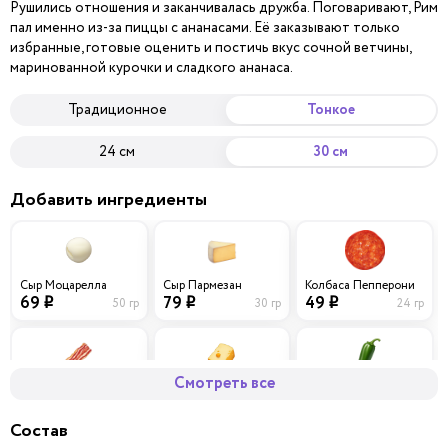
Рушились отношения и заканчивалась дружба. Поговаривают, Рим
пал именно из-за пиццы с ананасами. Её заказывают только
избранные, готовые оценить и постичь вкус сочной ветчины,
маринованной курочки и сладкого ананаса.
Традиционное
Тонкое
24 см
30 см
Добавить ингредиенты
Сыр Моцарелла
Сыр Пармезан
Колбаса Пепперони
69
79
49
50 гр
30 гр
24 гр
i
i
i
Смотреть все
Бекон
Сыр Чеддер
Перец халапеньо
59
69
29
40 гр
30 гр
0 гр
i
i
i
Состав