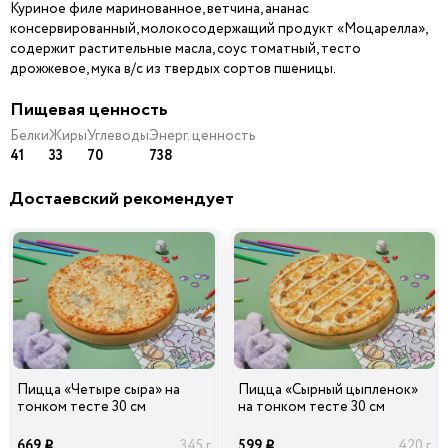
Куриное филе маринованное, ветчина, ананас
консервированный, молокосодержащий продукт «Моцарелла»,
содержит растительные масла, соус томатный, тесто
Шампиньоны
Сыр Брынза
Ветчина
29
89
29
дрожжевое, мука в/с из твердых сортов пшеницы.
40 гр
50 гр
40 гр
i
i
i
Пищевая ценность
Белки
Жиры
Углеводы
Энерг. ценность
41
33
70
738
Лук
Колбаски Охотничьи
Помидоры
Карамелизированны
й
Достаевский рекомендует
39
39
39
40 гр
45 гр
15 гр
i
i
i
Ананасы
Огурцы
Маслины черные б/к
консервированные
маринованные
39
39
29
20 гр
40 гр
0 гр
i
i
i
Пицца «Четыре сыра» на
Пицца «Сырный цыпленок»
тонком тесте 30 см
на тонком тесте 30 см
Перец болгарский
Лук Красный
Сыр Дор-Блю
красный
669
599
345 г
420 г
i
i