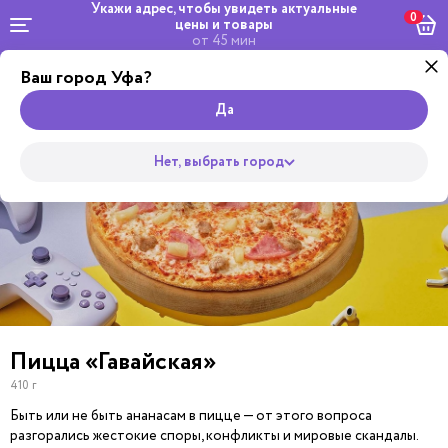
Укажи адрес, чтобы увидеть
актуальные
0
цены и товары
от 45 мин
Ваш город Уфа?
Комбо и
Роллы
сеты
Wok
Супы
Закуски
Салаты
Горяч
Пицца
Да
Нет, выбрать город
Пицца «Гавайская»
410 г
Быть или не быть ананасам в пицце — от этого вопроса
разгорались жестокие споры, конфликты и мировые скандалы.