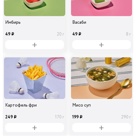
Имбирь
Васаби
49
49
20 г
8 г
i
i
Картофель фри
Мисо суп
249
199
170 г
290 г
i
i