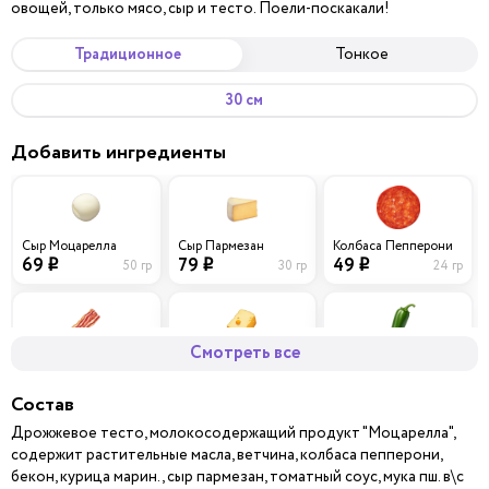
овощей, только мясо, сыр и тесто. Поели-поскакали!
Традиционное
Тонкое
30 см
Добавить ингредиенты
Сыр Моцарелла
Сыр Пармезан
Колбаса Пепперони
69
79
49
50 гр
30 гр
24 гр
i
i
i
Смотреть все
Бекон
Сыр Чеддер
Перец халапеньо
59
69
29
40 гр
30 гр
0 гр
i
i
i
Состав
Дрожжевое тесто, молокосодержащий продукт "Моцарелла",
содержит растительные масла, ветчина, колбаса пепперони,
бекон, курица марин., сыр пармезан, томатный соус, мука пш. в\с
Шампиньоны
Сыр Брынза
Ветчина