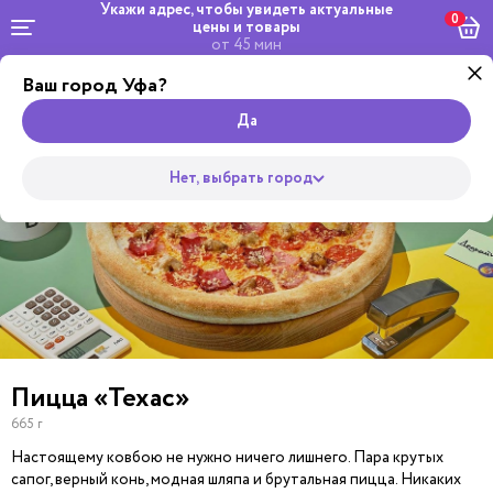
Укажи адрес, чтобы увидеть
актуальные
0
цены и товары
от 45 мин
Ваш город Уфа?
Комбо и
Роллы
сеты
Wok
Супы
Закуски
Салаты
Горяч
Пицца
Да
Нет, выбрать город
Пицца «Техас»
665 г
Настоящему ковбою не нужно ничего лишнего. Пара крутых
сапог, верный конь, модная шляпа и брутальная пицца. Никаких