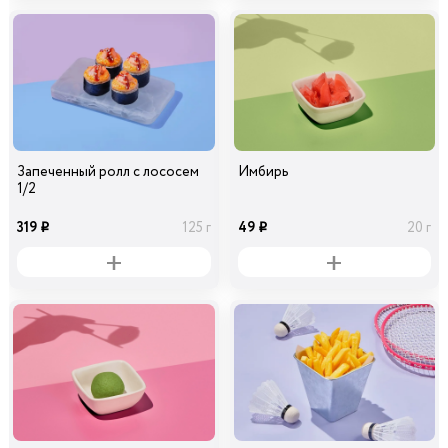
Перец болгарский
Кабачок
зеленый
29
39
50 гр
30 гр
i
i
Запеченный ролл с лососем
Имбирь
1/2
319
49
125 г
20 г
i
i